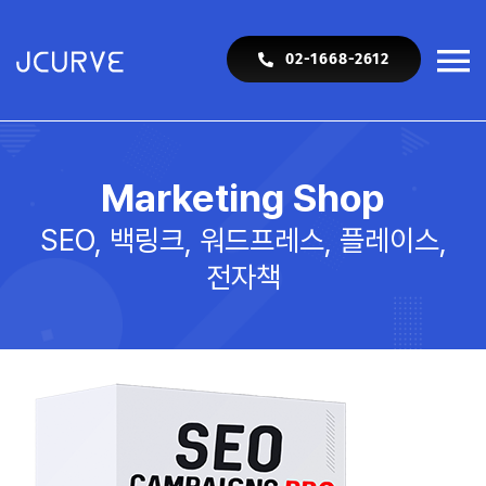
Skip
to
02-1668-2612
To
content
Na
SEO
Marketing Shop
백링크
SEO, 백링크, 워드프레스, 플레이스,
전자책
Web
Shop
Blog